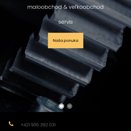
strojárske výrobky
maloobchod & veľkoobchod
náhradné diely
servis
Naša ponuka
Naša ponuka
+421 905 392 031