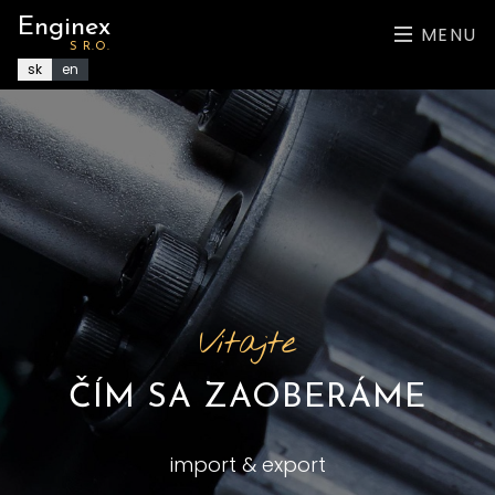
Enginex
MENU
S R.O.
sk
en
Vitajte
Vitajte
ČÍM SA ZAOBERÁME
NAŠE PORTFÓLIO
import & export
kovoobrábacie stroje